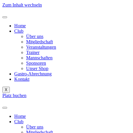
Zum Inhalt wechseln
Home
Club
Über uns
Mitgliedschaft
Veranstaltungen
Trainer
Mannschaften
Sponsoren
Unser Shop
Gastro-Abrechnung
Kontakt
X
Platz buchen
Home
Club
Über uns
Mitgliedschaft